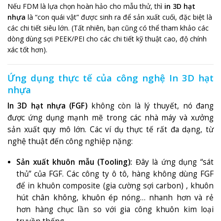
Nếu FDM là lựa chọn hoàn hảo cho mẫu thử, thì
in 3D hạt
nhựa
là “con quái vật” được sinh ra để sản xuất cuối, đặc biệt là
các chi tiết siêu lớn. (Tất nhiên, bạn cũng có thể tham khảo các
dòng
dùng sợi PEEK/PEI cho các chi tiết kỹ thuật cao, độ chính
xác tốt hơn).
Ứng dụng thực tế của công nghệ In 3D hạt
nhựa
In 3D hạt nhựa (FGF)
không còn là lý thuyết, nó đang
được ứng dụng mạnh mẽ trong các nhà máy và xưởng
sản xuất quy mô lớn. Các ví dụ thực tế rất đa dạng, từ
nghệ thuật đến công nghiệp nặng:
Sản xuất khuôn mẫu (Tooling):
Đây là ứng dụng “sát
thủ” của FGF.
Các công ty ô tô, hàng không dùng FGF
để in khuôn composite (gia cường sợi carbon)
, khuôn
hút chân không, khuôn ép nóng
… nhanh hơn và rẻ
hơn hàng chục lần so với gia công khuôn kim loại