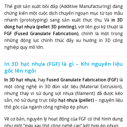
Thế giới sản xuất bồi đắp (Additive Manufacturing) đang
chứng kiến một cuộc dịch chuyển ngoạn mục từ tạo mẫu
nhanh (prototyping) sang sản xuất thực thụ. Và
in 3D
dùng hạt nhựa (pellet 3D printing)
, với tên gọi kỹ thuật là
FGF (Fused Granulate Fabrication)
, chính là một trong
những động lực chính thúc đẩy xu hướng in 3D công
nghiệp quy mô lớn.
In 3D hạt nhựa (FGF) là gì – Khi nguyên liệu
gốc lên ngôi
In 3D hạt nhựa
,
hay
Fused Granulate Fabrication (FGF)
là
một công nghệ in 3D đùn vật liệu (Material Extrusion),
nhưng thay vì sử dụng sợi nhựa (filament) đã được kéo
sẵn, nó sử dụng trực tiếp
hạt nhựa (pellet)
– nguyên liệu
thô gốc của ngành công nghiệp ép phun
.
Về cơ bản, nguyên lý hoạt động của FGF có thể hình dung
như một “máy xay thịt công nghệ cao” kết hợp ép phun: