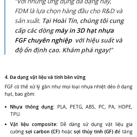
“Với những ứng dụng đa dạng này,
FDM là lựa chọn hàng đầu cho R&D và
sản xuất.
Tại Hoài Tín, chúng tôi cung
cấp các dòng
máy in 3D hạt nhựa
FGF chuyên nghiệp
với hiệu suất và
độ ổn định cao. Khám phá ngay!
”
4. Đa dạng vật liệu và tính bền vững
FGF có thể xử lý gần như mọi loại nhựa nhiệt dẻo ở dạng
hạt, bao gồm:
Nhựa thông dụng:
PLA, PETG, ABS, PC, PA, HDPE,
TPU
.
Vật liệu composite:
Dễ dàng sử dụng vật liệu gia
cường
sợi carbon (CF)
hoặc
sợi thủy tinh (GF) đ
ể tăng