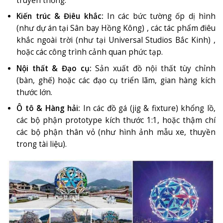
truyền thống.
Kiến trúc & Điêu khắc:
In các bức tường ốp dị hình
(như dự án tại Sân bay Hồng Kông)
, các tác phẩm điêu
khắc ngoài trời (như tại Universal Studios Bắc Kinh)
,
hoặc các công trình cảnh quan phức tạp
.
Nội thất & Đạo cụ:
Sản xuất đồ nội thất tùy chỉnh
(bàn, ghế)
hoặc các đạo cụ triển lãm, gian hàng kích
thước lớn
.
Ô tô & Hàng hải:
In các đồ gá (jig & fixture) khổng lồ,
các bộ phận prototype kích thước 1:1, hoặc thậm chí
các bộ phận thân vỏ (như hình ảnh mẫu xe, thuyền
trong tài liệu)
.