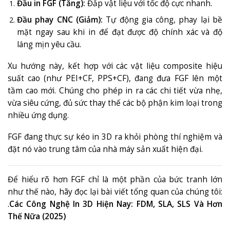
Đầu in FGF (Tăng):
Đắp vật liệu với tốc độ cực nhanh.
Đầu phay CNC (Giảm):
Tự động gia công, phay lại bề
mặt ngay sau khi in để đạt được độ chính xác và độ
láng mịn yêu cầu
.
Xu hướng này, kết hợp với các vật liệu composite hiệu
suất cao (như PEI+CF, PPS+CF)
, đang đưa FGF lên một
tầm cao mới. Chúng cho phép in ra các chi tiết vừa nhẹ,
vừa siêu cứng, đủ sức thay thế các bộ phận kim loại trong
nhiều ứng dụng.
FGF đang thực sự kéo in 3D ra khỏi phòng thí nghiệm và
đặt nó vào trung tâm của nhà máy sản xuất hiện đại.
Để hiểu rõ hơn FGF chỉ là một phần của bức tranh lớn
như thế nào, hãy đọc lại bài viết tổng quan của chúng tôi:
.
Các Công Nghệ In 3D Hiện Nay: FDM, SLA, SLS Và Hơn
Thế Nữa (2025)