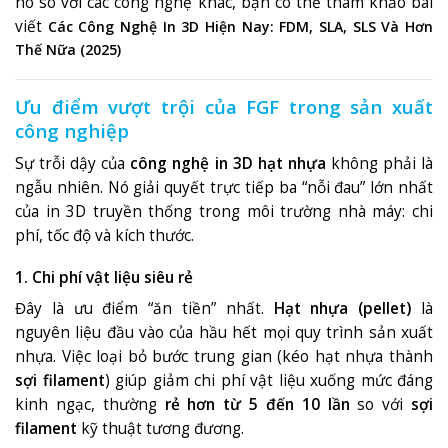
nó so với các công nghệ khác, bạn có thể tham khảo bài
viết
Các Công Nghệ In 3D Hiện Nay: FDM, SLA, SLS Và Hơn
Thế Nữa (2025)
Ưu điểm vượt trội của FGF trong sản xuất
công nghiệp
Sự trỗi dậy của
công nghệ in 3D hạt nhựa
không phải là
ngẫu nhiên. Nó giải quyết trực tiếp ba “nỗi đau” lớn nhất
của in 3D truyền thống trong môi trường nhà máy: chi
phí, tốc độ và kích thước.
1. Chi phí vật liệu siêu rẻ
Đây là ưu điểm “ăn tiền” nhất.
Hạt nhựa (pellet)
là
nguyên liệu đầu vào của hầu hết mọi quy trình sản xuất
nhựa.
Việc loại bỏ bước trung gian (kéo hạt nhựa thành
sợi filament
) giúp giảm chi phí vật liệu xuống mức đáng
kinh ngạc, thường
rẻ hơn từ 5 đến 10 lần
so với
sợi
filament
kỹ thuật tương đương
.