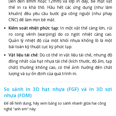
(lên đến 8mm hoặc 12mm)
và lớp in dày, bề mặt vật
thể in ra khá thô. Hầu hết các ứng dụng (như làm
khuôn) đều yêu cầu bước gia công nguội (như phay
CNC) để làm mịn bề mặt.
Kiểm soát nhiệt phức tạp:
In một vật thể càng lớn, rủi
ro cong vênh (warping) do co ngót nhiệt càng cao.
Quản lý nhiệt độ của một khối nhựa khổng lồ là một
bài toán kỹ thuật cực kỳ phức tạp.
Vật liệu tái chế:
Dù có thể in vật liệu tái chế, nhưng độ
đồng nhất của hạt nhựa tái chế (kích thước, độ ẩm, tạp
chất) thường không cao, có thể ảnh hưởng đến chất
lượng và sự ổn định của quá trình in.
So sánh In 3D hạt nhựa (FGF) và In 3D sợi
nhựa (FDM)
Để dễ hình dung, hãy xem bảng so sánh nhanh giữa hai công
nghệ “anh em” này: