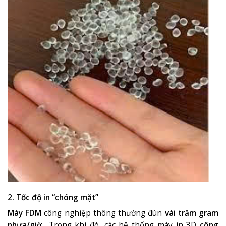
2. Tốc độ in “chóng mặt”
Máy FDM
công nghiệp thông thường đùn
vài trăm gram
nhựa/giờ.
. Trong khi đó, các hệ thống máy in 3D
công