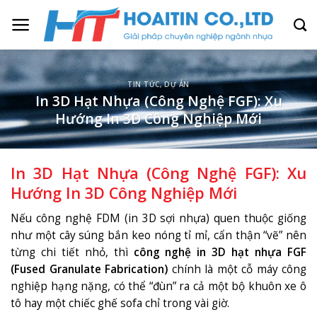
Skip
to
content
TIN TỨC
,
DỰ ÁN
In 3D Hạt Nhựa (Công Nghệ FGF): Xu
Hướng In 3D Công Nghiệp Mới
In 3D Hạt Nhựa (Công Nghệ FGF): Xu
Hướng In 3D Công Nghiệp Mới
Nếu công nghệ FDM (in 3D sợi nhựa) quen thuộc giống
như một cây súng bắn keo nóng tỉ mỉ, cẩn thận “vẽ” nên
từng chi tiết nhỏ, thì
công nghệ in 3D hạt nhựa FGF
(Fused Granulate Fabrication)
chính là một cỗ máy công
nghiệp hạng nặng, có thể “đùn” ra cả một bộ khuôn xe ô
tô hay một chiếc ghế sofa chỉ trong vài giờ.