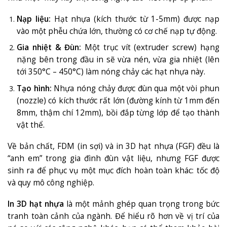
Nạp liệu:
Hạt nhựa (kích thước từ 1-5mm) được nạp
vào một phễu chứa lớn, thường có cơ chế nạp tự động
.
Gia nhiệt & Đùn:
Một trục vít (extruder screw) hạng
nặng bên trong đầu in sẽ vừa nén, vừa gia nhiệt (lên
tới 350°C – 450°C) làm nóng chảy các hạt nhựa này
.
Tạo hình:
Nhựa nóng chảy được đùn qua một vòi phun
(nozzle) có kích thước rất lớn (đường kính từ 1mm đến
8mm, thậm chí 12mm)
, bồi đắp từng lớp để tạo thành
vật thể.
Về bản chất, FDM (in sợi) và in 3D hạt nhựa (FGF) đều là
“anh em” trong gia đình đùn vật liệu, nhưng FGF được
sinh ra để phục vụ một mục đích hoàn toàn khác: tốc độ
và quy mô công nghiệp.
In 3D hạt nhựa
là một mảnh ghép quan trọng trong bức
tranh toàn cảnh của ngành. Để hiểu rõ hơn về vị trí của